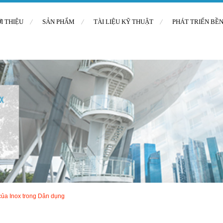
ỚI THIỆU
SẢN PHẨM
TÀI LIỆU KỸ THUẬT
PHÁT TRIỂN BỀ
của Inox trong Dân dụng