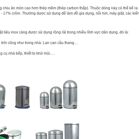
ng chịu ăn mòn cao hơn thép mềm (thép carbon thấp). Thuộc dòng này có thể kể ra
 - 17% crôm. Thường được sử dụng để làm đồ gia dụng, nồi hơi, máy giặt, các kiến
liệu inox càng được sử dụng rộng rãi trong nhiều lĩnh vực dân dụng, đó là:
i trời cũng như trong nhà: Lan can cầu thang....
cụ nhà bếp, thiết bị khử mùi.....