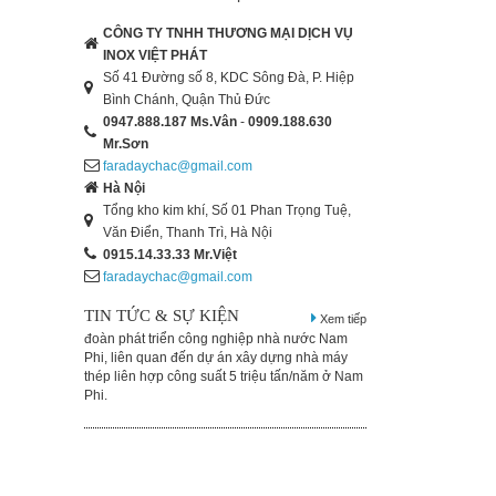
CÔNG TY TNHH THƯƠNG MẠI DỊCH VỤ
INOX VIỆT PHÁT
Số 41 Đường số 8, KDC Sông Đà, P. Hiệp
Bình Chánh, Quận Thủ Đức
0947.888.187
Ms.Vân
-
0909.188.630
Mr.Sơn
faradaychac@gmail.com
Hà Nội
Tổng kho kim khí, Số 01 Phan Trọng Tuệ,
Văn Điển, Thanh Trì, Hà Nội
0915.14.33.33
Mr.Việt
faradaychac@gmail.com
TIN TỨC & SỰ KIỆN
Xem tiếp
Inox Việt Phát - Thị trường thép thế giới ngày
Inox Việt Phát - Trung Quốc xuất khẩu 7,76
triệu tấn thép thành phẩm trong tháng 8/2014,
tăng 26% so với cùng thời gian năm 2013. Tuy
nhiên, con số này thấp hơn 3,7% so với 8,06
triệu tấn trong tháng Bảy.