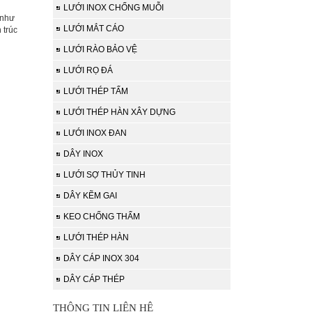
LƯỚI INOX CHỐNG MUỖI
 như
LƯỚI MẮT CÁO
 trúc
LƯỚI RÀO BẢO VỆ
LƯỚI RỌ ĐÁ
LƯỚI THÉP TẤM
LƯỚI THÉP HÀN XÂY DỰNG
LƯỚI INOX ĐAN
DÂY INOX
LƯỚI SỢ THỦY TINH
DÂY KẼM GAI
KEO CHỐNG THẤM
LƯỚI THÉP HÀN
DÂY CÁP INOX 304
DÂY CÁP THÉP
THÔNG TIN LIÊN HỆ