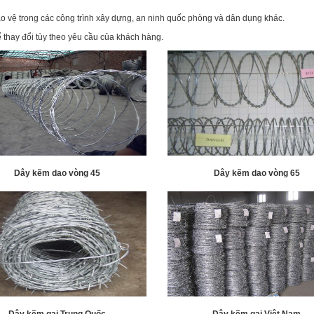
 vệ trong các công trình xây dựng, an ninh quốc phòng và dân dụng khác.
hể thay đổi tùy theo yêu cầu của khách hàng.
Dây kẽm dao vòng 45
Dây kẽm dao vòng 65
Dây kẽm gai Trung Quốc
Dây kẽm gai Việt Nam