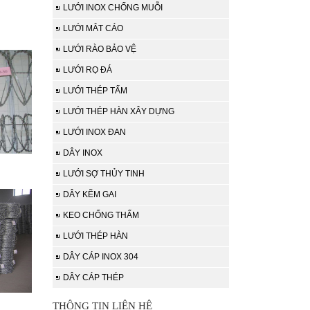
LƯỚI INOX CHỐNG MUỖI
LƯỚI MẮT CÁO
LƯỚI RÀO BẢO VỆ
LƯỚI RỌ ĐÁ
LƯỚI THÉP TẤM
LƯỚI THÉP HÀN XÂY DỰNG
LƯỚI INOX ĐAN
DÂY INOX
LƯỚI SỢ THỦY TINH
DÂY KẼM GAI
KEO CHỐNG THẤM
LƯỚI THÉP HÀN
DÂY CÁP INOX 304
DÂY CÁP THÉP
THÔNG TIN LIÊN HỆ