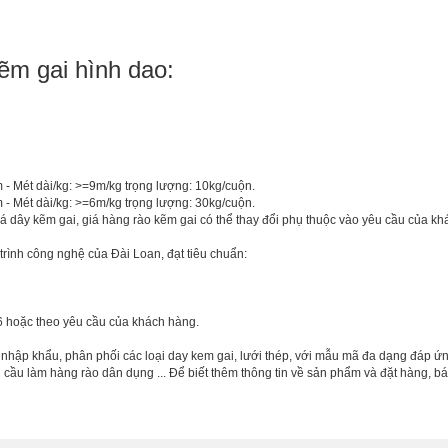
kẽm gai hình dao:
 - Mét dài/kg: >=9m/kg trọng lượng: 10kg/cuộn.
 - Mét dài/kg: >=6m/kg trọng lượng: 30kg/cuộn.
 giá dây kẽm gai, giá hàng rào kẽm gai có thể thay đổi phụ thuộc vào yêu cầu của k
trình công nghệ của Đài Loan, đạt tiêu chuẩn:
 hoặc theo yêu cầu của khách hàng.
ng nhập khẩu, phân phối các loại day kem gai, lưới thép, với mẫu mã đa dạng đáp ứ
cầu làm hàng rào dân dụng ... Để biết thêm thông tin về sản phẩm và đặt hàng, bá