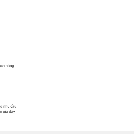
hách hàng.
ng nhu cầu
o giá dây