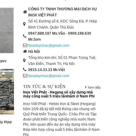
CÔNG TY TNHH THƯƠNG MẠI DỊCH VỤ
INOX VIỆT PHÁT
Số 41 Đường số 8, KDC Sông Đà, P. Hiệp
Bình Chánh, Quận Thủ Đức
0947.888.187
Ms.Vân
-
0909.188.630
Mr.Sơn
faradaychac@gmail.com
Hà Nội
Tổng kho kim khí, Số 01 Phan Trọng Tuệ,
 pvc
Văn Điển, Thanh Trì, Hà Nội
0915.14.33.33
Mr.Việt
faradaychac@gmail.com
TIN TỨC & SỰ KIỆN
Xem tiếp
Inox Việt Phát - Thị trường thép thế giới ngày
Inox Việt Phát - Trung Quốc xuất khẩu 7,76
triệu tấn thép thành phẩm trong tháng 8/2014,
tăng 26% so với cùng thời gian năm 2013. Tuy
nhiên, con số này thấp hơn 3,7% so với 8,06
Dây Hợp
triệu tấn trong tháng Bảy.