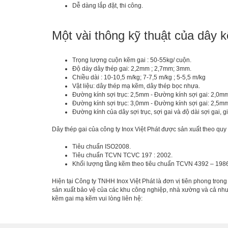
Dễ dàng lắp đặt, thi công.
Một vài thông kỹ thuật của dây 
Trọng lượng cuộn kẽm gai : 50-55kg/ cuộn.
Độ dày dây thép gai: 2,2mm ; 2,7mm; 3mm.
Chiều dài : 10-10,5 m/kg; 7-7,5 m/kg ; 5-5,5 m/kg
Vật liệu: dây thép mạ kẽm, dây thép bọc nhựa.
Đường kính sợi trục: 2,5mm - Đường kính sợi gai: 2,0mm
Đường kính sợi trục: 3,0mm - Đường kính sợi gai: 2,5mm
Đường kính của dây sợi trục, sợi gai và độ dài sợi gai,
Dây thép gai của công ty Inox Việt Phát được sản xuất theo quy 
Tiêu chuẩn ISO2008.
Tiêu chuẩn TCVN TCVC 197 : 2002.
Khối lượng tầng kẽm theo tiêu chuẩn TCVN 4392 – 1986
Hiện tại Công ty TNHH Inox Việt Phát là đơn vị tiên phong tro
sản xuất bảo vệ của các khu công nghiệp, nhà xường và cả nhu 
kẽm gai mạ kẽm vui lòng liên hệ: