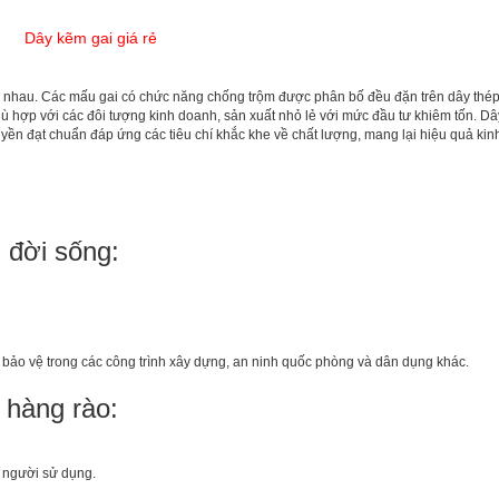
Dây kẽm gai giá rẻ
 nhau. Các mấu gai có chức năng chống trộm được phân bố đều đặn trên dây thép
ù hợp với các đôi tượng kinh doanh, sản xuất nhỏ lẻ với mức đầu tư khiêm tốn. D
yền đạt chuẩn đáp ứng các tiêu chí khắc khe về chất lượng, mang lại hiệu quả kinh
 đời sống:
bảo vệ trong các công trình xây dựng, an ninh quốc phòng và dân dụng khác.
i hàng rào:
o người sử dụng.