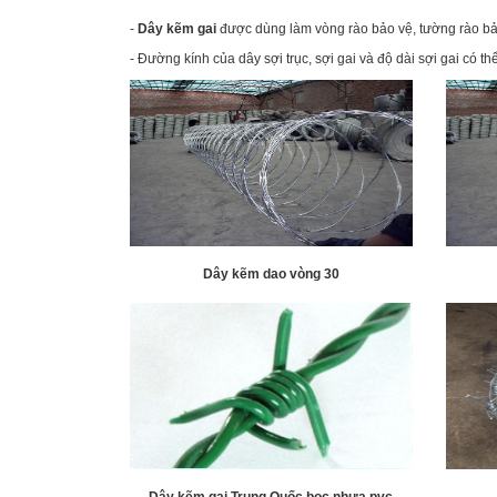
-
Dây kẽm gai
được dùng làm vòng rào bảo vệ, tường rào bảo
- Đường kính của dây sợi trục, sợi gai và độ dài sợi gai có t
Dây kẽm dao vòng 30
Dây kẽm gai Trung Quốc bọc nhựa pvc