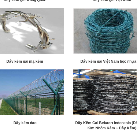
Dây kẽm gai mạ kẽm
Dây kẽm gai Việt Nam bọc nhựa
Dây kẽm dao
Dây Kẽm Gai Bekaert Indonesia (
Kim Nhôm Kẽm + Dây Kẽm)