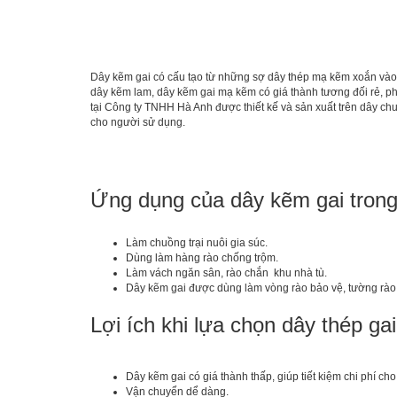
Dây kẽm gai có cấu tạo từ những sợ dây thép mạ kẽm xoắn vào
dây kẽm lam, dây kẽm gai mạ kẽm có giá thành tương đối rẻ, ph
tại Công ty TNHH Hà Anh được thiết kế và sản xuất trên dây chu
cho người sử dụng.
Ứng dụng của dây kẽm gai trong
Làm chuồng trại nuôi gia súc.
Dùng làm hàng rào chống trộm.
Làm vách ngăn sân, rào chắn khu nhà tù.
Dây kẽm gai được dùng làm vòng rào bảo vệ, tường rào 
Lợi ích khi lựa chọn dây thép ga
Dây kẽm gai có giá thành thấp, giúp tiết kiệm chi phí ch
Vận chuyển dể dàng.