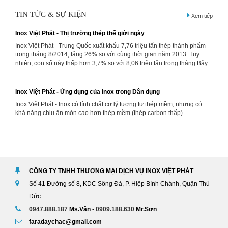
TIN TỨC & SỰ KIỆN
Xem tiếp
Inox Việt Phát - Thị trường thép thế giới ngày
Inox Việt Phát - Trung Quốc xuất khẩu 7,76 triệu tấn thép thành phẩm
trong tháng 8/2014, tăng 26% so với cùng thời gian năm 2013. Tuy
nhiên, con số này thấp hơn 3,7% so với 8,06 triệu tấn trong tháng Bảy.
Inox Việt Phát - Ứng dụng của Inox trong Dân dụng
Inox Việt Phát - Inox có tính chất cơ lý tương tự thép mềm, nhưng có
khả năng chịu ăn mòn cao hơn thép mềm (thép carbon thấp)
Inox Việt Phát - Ứng dụng lưới inox trong việc phòng chống muỗi và
côn trùng
Inox Việt Phát - Ứng dụng lưới inox trong việc phòng chống muỗi và
côn trùng phòng chống các bệnh dịch sốt rét dịch tả, sốt xuất huyết do
CÔNG TY TNHH THƯƠNG MẠI DỊCH VỤ INOX VIỆT PHÁT
ruồi muỗi lây nhiễm.
Số 41 Đường số 8, KDC Sông Đà, P. Hiệp Bình Chánh, Quận Thủ
Đức
Inox Việt Phát - Hegang sẽ xây dựng nhà máy công suất 5 triệu
0947.888.187
Ms.Vân
-
0909.188.630
Mr.Sơn
tấn/năm ở Nam Phi
faradaychac@gmail.com
Inox Việt Phát - Hebei Iron & Steel (Hegang) hôm 10/9 đã ký kết một