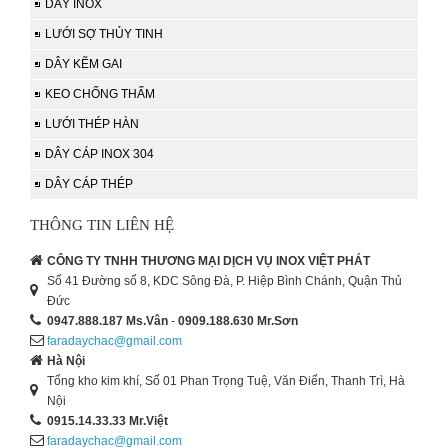
DÂY INOX
LƯỚI SỢ THỦY TINH
DÂY KẼM GAI
KEO CHỐNG THẤM
LƯỚI THÉP HÀN
DÂY CÁP INOX 304
DÂY CÁP THÉP
THÔNG TIN LIÊN HỆ
CÔNG TY TNHH THƯƠNG MẠI DỊCH VỤ INOX VIỆT PHÁT
Số 41 Đường số 8, KDC Sông Đà, P. Hiệp Bình Chánh, Quận Thủ
Đức
0947.888.187
Ms.Vân
-
0909.188.630
Mr.Sơn
faradaychac@gmail.com
Hà Nội
Tổng kho kim khí, Số 01 Phan Trọng Tuệ, Văn Điển, Thanh Trì, Hà
Nội
0915.14.33.33
Mr.Việt
faradaychac@gmail.com