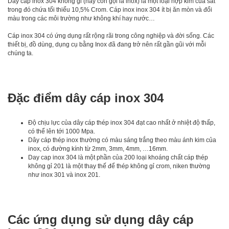
Dây cáp inox 304 không gỉ (hay còn gọi là inox) là một loại hợp kim của sắt
trong đó chứa tối thiểu 10,5% Crom. Cáp inox inox 304 ít bị ăn mòn và đổi
màu trong các môi trường như không khí hay nước…
Cáp inox 304 có ứng dụng rất rộng rãi trong công nghiệp và đời sống. Các
thiết bị, đồ dùng, dụng cụ bằng Inox đã đang trở nên rất gần gũi với mỗi
chúng ta.
Đặc điểm dây cáp inox 304
Độ chịu lực của dây cáp thép inox 304 đạt cao nhất ở nhiệt độ thấp,
có thể lên tới 1000 Mpa.
Dây cáp thép inox thường có màu sáng trắng theo màu ánh kim của
inox, có đường kính từ 2mm, 3mm, 4mm, …16mm.
Day cap inox 304 là một phần của 200 loại khoáng chất cáp thép
không gỉ 201 là một thay thế để thép không gỉ crom, niken thường
như inox 301 và inox 201.
Các ứng dụng sử dụng dây cáp