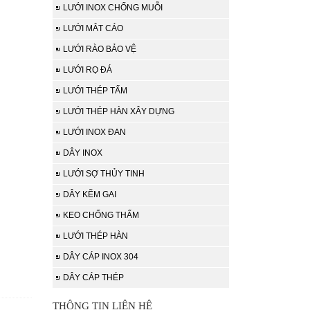
LƯỚI INOX CHỐNG MUỖI
LƯỚI MẮT CÁO
LƯỚI RÀO BẢO VỆ
LƯỚI RỌ ĐÁ
LƯỚI THÉP TẤM
LƯỚI THÉP HÀN XÂY DỰNG
LƯỚI INOX ĐAN
DÂY INOX
LƯỚI SỢ THỦY TINH
DÂY KẼM GAI
KEO CHỐNG THẤM
LƯỚI THÉP HÀN
DÂY CÁP INOX 304
DÂY CÁP THÉP
THÔNG TIN LIÊN HỆ