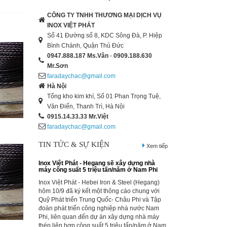
CÔNG TY TNHH THƯƠNG MẠI DỊCH VỤ
INOX VIỆT PHÁT
Số 41 Đường số 8, KDC Sông Đà, P. Hiệp
Bình Chánh, Quận Thủ Đức
0947.888.187
Ms.Vân
-
0909.188.630
Mr.Sơn
faradaychac@gmail.com
Hà Nội
Inox Việt Phát - Hegang sẽ xây dựng nhà
Tổng kho kim khí, Số 01 Phan Trọng Tuệ,
máy công suất 5 triệu tấn/năm ở Nam Phi
Văn Điển, Thanh Trì, Hà Nội
Inox Việt Phát - Hebei Iron & Steel (Hegang)
0915.14.33.33
Mr.Việt
hôm 10/9 đã ký kết một thông cáo chung với
faradaychac@gmail.com
Quỹ Phát triển Trung Quốc- Châu Phi và Tập
đoàn phát triển công nghiệp nhà nước Nam
TIN TỨC & SỰ KIỆN
Xem tiếp
Phi, liên quan đến dự án xây dựng nhà máy
thép liên hợp công suất 5 triệu tấn/năm ở Nam
Phi.
Inox Việt Phát - Thị trường thép thế giới ngày
Inox Việt Phát - Trung Quốc xuất khẩu 7,76
triệu tấn thép thành phẩm trong tháng 8/2014,
tăng 26% so với cùng thời gian năm 2013. Tuy