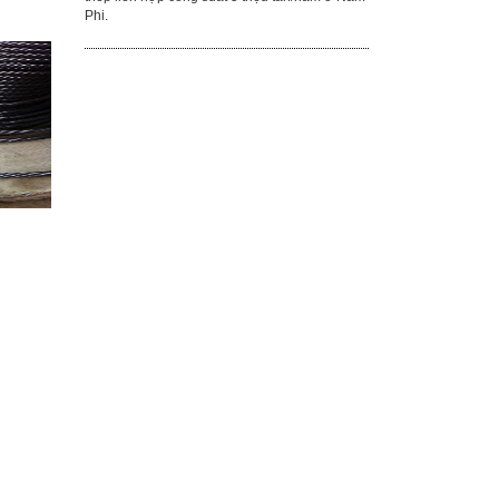
nhiên, con số này thấp hơn 3,7% so với 8,06
triệu tấn trong tháng Bảy.
Inox Việt Phát - Ứng dụng của Inox trong Dân
dụng
Inox Việt Phát - Inox có tính chất cơ lý tương tự
thép mềm, nhưng có khả năng chịu ăn mòn
cao hơn thép mềm (thép carbon thấp)
Inox Việt Phát - Ứng dụng lưới inox trong
việc phòng chống muỗi và côn trùng
Inox Việt Phát - Ứng dụng lưới inox trong việc
phòng chống muỗi và côn trùng phòng chống
các bệnh dịch sốt rét dịch tả, sốt xuất huyết do
ruồi muỗi lây nhiễm.