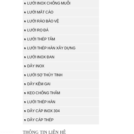
LƯỚI INOX CHỐNG MUỖI
LƯỚI MẮT CÁO
LƯỚI RÀO BẢO VỆ
LƯỚI RỌ ĐÁ
LƯỚI THÉP TẤM
LƯỚI THÉP HÀN XÂY DỰNG
LƯỚI INOX ĐAN
DÂY INOX
LƯỚI SỢ THỦY TINH
DÂY KẼM GAI
KEO CHỐNG THẤM
LƯỚI THÉP HÀN
DÂY CÁP INOX 304
DÂY CÁP THÉP
THÔNG TIN LIÊN HỆ