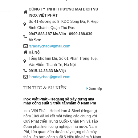
CÔNG TY TNHH THƯƠNG MẠI DỊCH VỤ
INOX VIỆT PHÁT
Số 41 Đường số 8, KDC Sông Đà, P. Hiệp
Bình Chánh, Quận Thủ Đức
0947.888.187
Ms.Vân
-
0909.188.630
Mr.Sơn
Inox Việt Phát - Hegang sẽ xây dựng nhà
máy công suất 5 triệu tấn/năm ở Nam Phi
faradaychac@gmail.com
Inox Việt Phát - Hebei Iron & Steel (Hegang)
Hà Nội
hôm 10/9 đã ký kết một thông cáo chung với
Tổng kho kim khí, Số 01 Phan Trọng Tuệ,
Quỹ Phát triển Trung Quốc- Châu Phi và Tập
Văn Điển, Thanh Trì, Hà Nội
đoàn phát triển công nghiệp nhà nước Nam
0915.14.33.33
Mr.Việt
Phi, liên quan đến dự án xây dựng nhà máy
faradaychac@gmail.com
thép liên hợp công suất 5 triệu tấn/năm ở Nam
Phi.
TIN TỨC & SỰ KIỆN
Xem tiếp
Inox Việt Phát - Thị trường thép thế giới ngày
Inox Việt Phát - Trung Quốc xuất khẩu 7,76
triệu tấn thép thành phẩm trong tháng 8/2014,
tăng 26% so với cùng thời gian năm 2013. Tuy
nhiên, con số này thấp hơn 3,7% so với 8,06
triệu tấn trong tháng Bảy.