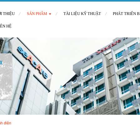
ỚI THIỆU
SẢN PHẨM
TÀI LIỆU KỸ THUẬT
PHÁT TRIỂN 
IÊN HỆ
nh điện