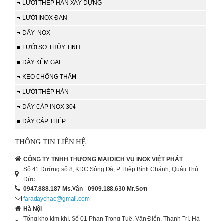
LƯỚI THÉP HÀN XÂY DỰNG
LƯỚI INOX ĐAN
DÂY INOX
LƯỚI SỢ THỦY TINH
DÂY KẼM GAI
KEO CHỐNG THẤM
LƯỚI THÉP HÀN
DÂY CÁP INOX 304
DÂY CÁP THÉP
THÔNG TIN LIÊN HỆ
CÔNG TY TNHH THƯƠNG MẠI DỊCH VỤ INOX VIỆT PHÁT
Số 41 Đường số 8, KDC Sông Đà, P. Hiệp Bình Chánh, Quận Thủ
Đức
0947.888.187
Ms.Vân
-
0909.188.630
Mr.Sơn
faradaychac@gmail.com
Hà Nội
Tổng kho kim khí, Số 01 Phan Trọng Tuệ, Văn Điển, Thanh Trì, Hà