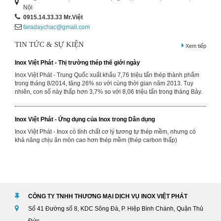
Nội
0915.14.33.33
Mr.Việt
faradaychac@gmail.com
TIN TỨC & SỰ KIỆN
Xem tiếp
Inox Việt Phát - Thị trường thép thế giới ngày
Inox Việt Phát - Trung Quốc xuất khẩu 7,76 triệu tấn thép thành phẩm
trong tháng 8/2014, tăng 26% so với cùng thời gian năm 2013. Tuy
nhiên, con số này thấp hơn 3,7% so với 8,06 triệu tấn trong tháng Bảy.
Inox Việt Phát - Ứng dụng của Inox trong Dân dụng
Inox Việt Phát - Inox có tính chất cơ lý tương tự thép mềm, nhưng có
khả năng chịu ăn mòn cao hơn thép mềm (thép carbon thấp)
Inox Việt Phát - Ứng dụng lưới inox trong việc phòng chống muỗi và
côn trùng
Inox Việt Phát - Ứng dụng lưới inox trong việc phòng chống muỗi và
côn trùng phòng chống các bệnh dịch sốt rét dịch tả, sốt xuất huyết do
CÔNG TY TNHH THƯƠNG MẠI DỊCH VỤ INOX VIỆT PHÁT
ruồi muỗi lây nhiễm.
Số 41 Đường số 8, KDC Sông Đà, P. Hiệp Bình Chánh, Quận Thủ