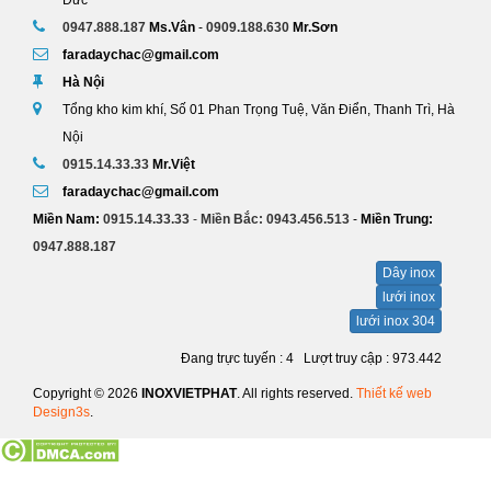
Đức
Inox Việt Phát - Hegang sẽ xây dựng nhà máy công suất 5 triệu
0947.888.187
Ms.Vân
-
0909.188.630
Mr.Sơn
tấn/năm ở Nam Phi
faradaychac@gmail.com
Inox Việt Phát - Hebei Iron & Steel (Hegang) hôm 10/9 đã ký kết một
thông cáo chung với Quỹ Phát triển Trung Quốc- Châu Phi và Tập đoàn
Hà Nội
phát triển công nghiệp nhà nước Nam Phi, liên quan đến dự án xây
Tổng kho kim khí, Số 01 Phan Trọng Tuệ, Văn Điển, Thanh Trì, Hà
dựng nhà máy thép liên hợp công suất 5 triệu tấn/năm ở Nam Phi.
Nội
0915.14.33.33
Mr.Việt
faradaychac@gmail.com
Miền Nam:
0915.14.33.33
-
Miền Bắc:
0943.456.513
-
Miền Trung:
0947.888.187
Dây inox
lưới inox
lưới inox 304
Đang trực tuyến : 4
Lượt truy cập : 973.442
Copyright © 2026
INOXVIETPHAT
. All rights reserved.
Thiết kế web
Design3s
.