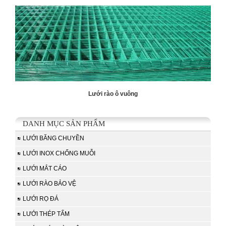
Lưới rào ô vuông
DANH MỤC SẢN PHẨM
LƯỚI BĂNG CHUYỀN
LƯỚI INOX CHỐNG MUỖI
LƯỚI MẮT CÁO
LƯỚI RÀO BẢO VỆ
LƯỚI RỌ ĐÁ
LƯỚI THÉP TẤM